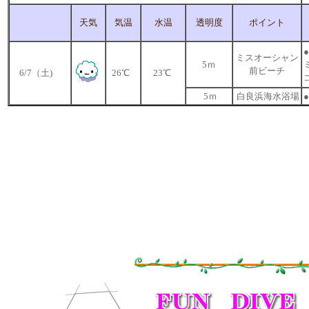
天気
気温
水温
透明度
ポイント
ミスオーシャン
5ｍ
前ビーチ
6/7（土)
26℃
23℃
5ｍ
白良浜海水浴場