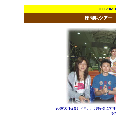
2006/06/1
座間味ツアー
2006/06/16(金）ＰＭ7：40関空
も