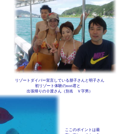
リゾートダイバー宣言している朋子さんと明子さん
初リゾート体験のnori君と
出張帰りのＯ渡さん（別名 Ｖ字男）
ここのポイントは最