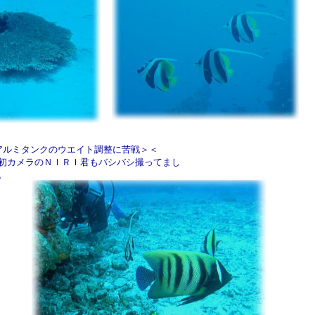
アルミタンクのウエイト調整に苦戦＞＜
初カメラのＮＩＲＩ君もバシバシ撮ってまし
。