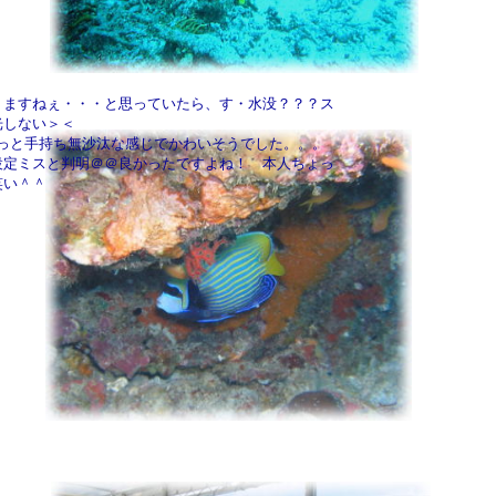
りますねぇ・・・と思っていたら、す・水没？？？ス
光しない＞＜
っと手持ち無沙汰な感じでかわいそうでした。。。
設定ミスと判明＠＠良かったですよね！ 本人ちょっ
笑い＾＾