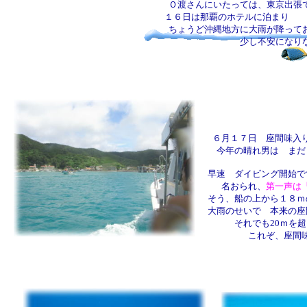
Ｏ渡さんにいたっては、東京出張
１６日は那覇のホテルに泊まり 
ちょうど沖縄地方に大雨が降って
少し不安になり
６月１７日 座間味入
今年の晴れ男は まだ
早速 ダイビング開始で
名おられ、
第一声は
そう、船の上から１８ｍ
大雨のせいで 本来の座
それでも20ｍを
これぞ、座間