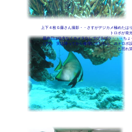
上下４枚Ｇ藤さん撮影・・さすがデジカメ極めたは
トロボが発
最終日は仕方なくカメラなしでブラブラ・・・ちょ
（でも 実は帰ってから修理に出したら、ストロボ
と照れ