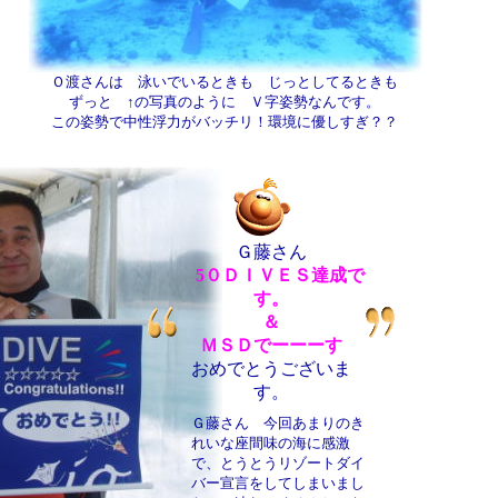
Ｏ渡さんは 泳いでいるときも じっとしてるときも
ずっと ↑の写真のように Ｖ字姿勢なんです。
この姿勢で中性浮力がバッチリ！環境に優しすぎ？？
Ｇ藤さん
5
０ＤＩＶＥＳ達成で
す。
＆
ＭＳＤでーーーす
おめでとうございま
す。
Ｇ藤さん 今回あまりのき
れいな座間味の海に感激
で、とうとうリゾートダイ
バー宣言をしてしまいまし