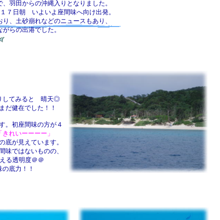
で、羽田からの沖縄入りとなりました。
１７日朝 いよいよ座間味へ向け出発。
おり、土砂崩れなどのニュースもあり、
ながらの出港でした。
りしてみると 晴天◎
まだ健在でした！！
す。初座間味の方が４
「きれいーーーー」
の底が見えています。
間味ではないものの、
超える透明度＠＠
味の底力！！