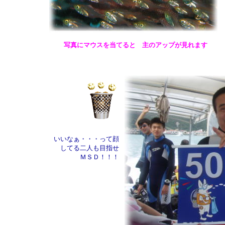
写真にマウスを当てると 主のアップが見れます
いいなぁ・・・って顔
してる二人も目指せ
ＭＳＤ！！！