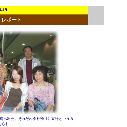
6-19
 レポート
発にて沖縄へ出発。それぞれ会社帰りに直行という方
おられ、