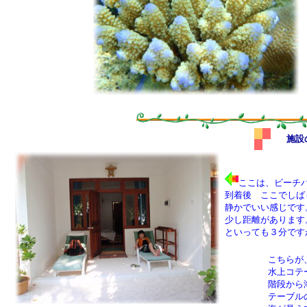
施設
ここは、ビーチ
到着後 ここでしば
静かでいい感じです
少し距離があります
といっても３分です
こちらが
水上コテ
階段から
テーブル