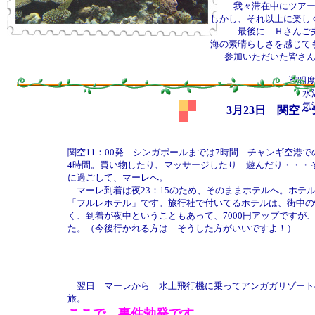
我々滞在中にツア
しかし、それ以上に楽し
最後に Ｈさんご
海の素晴らしさを感じて
参加いただいた皆さ
透明
水
気
3月23日 関空
関空11：00発 シンガポールまでは7時間 チャンギ空港
4時間。買い物したり、マッサージしたり 遊んだり・・・
に過ごして、マーレへ。
マーレ到着は夜23：15のため、そのままホテルへ。ホテ
「フルレホテル」です。旅行社で付いてるホテルは、街中の
く、到着が夜中ということもあって、7000円アップですが
た。（今後行かれる方は そうした方がいいですよ！）
翌日 マーレから 水上飛行機に乗ってアンガガリゾートへ
旅。
ここで、事件勃発です。