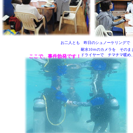
お二人とも 昨日のシュノーケリングで
耐水10ｍのカメラを その
ドライヤーで チマチマ暖め
ここで、事件勃発です！