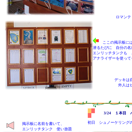
ロマンテ
ここの掲示板に
潜るたびに 自分の名
エンリッチタンクも 
アナライザーを使って
デッキは
外人は
3/24 １本目
初日 シュノーケリング
掲示板に名前を書いて、
エンリッチタンク 使い放題