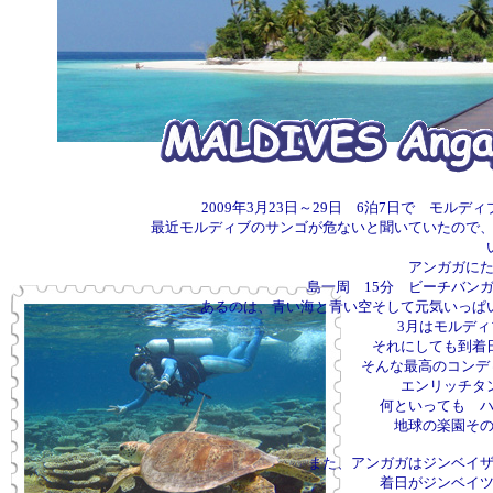
2009年3月23日～29日 6泊7日で モ
最近モルディブのサンゴが危ないと聞いていたので
アンガガに
島一周 15分 ビーチバン
あるのは、青い海と青い空そして元気いっぱ
3月はモルデ
それにしても到着
そんな最高のコンデ
エンリッチタ
何といっても 
地球の楽園そ
また、アンガガはジンベイ
着日がジンベイ