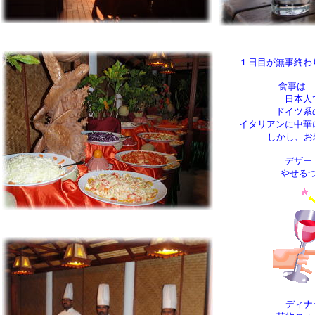
１日目が無事終わ
食事は 
日本人
ドイツ系
イタリアンに中華
しかし、お寿司
デザー
やせる
ディナ