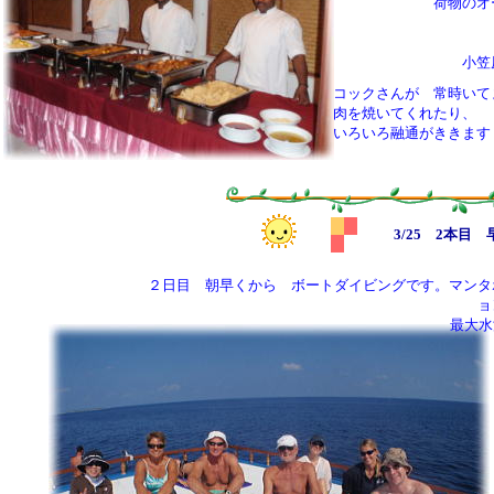
荷物のオ
小笠
コックさんが 常時いて
肉を焼いてくれたり、
いろいろ融通がききます
3/25 2本
２日目 朝早くから ボートダイビングです。マンタ
ョ
最大水