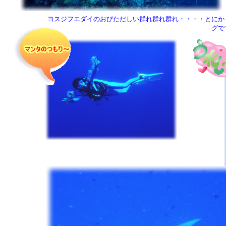
ヨスジフエダイのおびただしい群れ群れ群れ・・・・とにか
グで