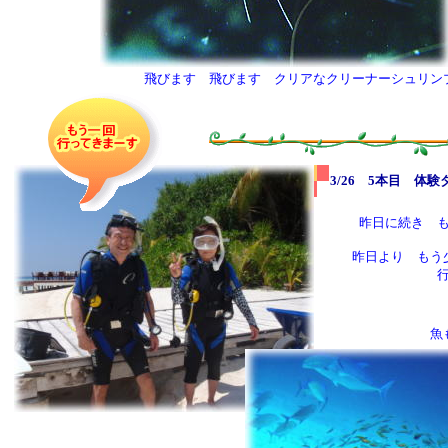
飛びます 飛びます クリアなクリーナーシュリン
3/26 5本目 
昨日に続き 
昨日より もう
魚