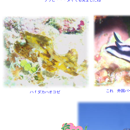
これ 外国バ
ハｆダカハオコゼ