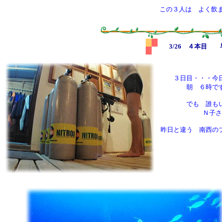
この３人は よく飲
3/26 ４本目
３日目・・・今
朝 ６時で
でも 誰も
Ｎ子さ
昨日と違う 南西の