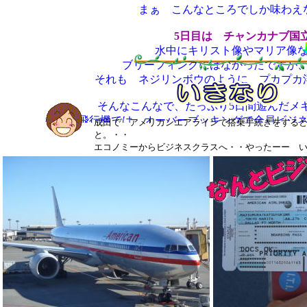
まぁ こんなところでしか味わえ
5日目は チャンカナブ国
水中にキリスト像やマリア像
ブリーフィングにはなかったですが
それも ネジリンボウのように プカプカ
そんなこんなで、たっぷり5日間遊んだメ
行きの飛行機では オーバーブッキングで全員ビジ
成田で アメリカンエアラインで搭乗手続きをする
と。・・
エコノミーからビジネスクラスへ・・やったーー 
いろんな意味で初体験
参加いただいた H井さん T
では 詳