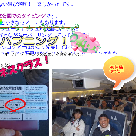
ない遊び満喫！ 楽しかったです。
立公園でのダイビング
です。
など小さなセノーテもあります。
、ジューフィッシュが浅瀬にいました。
浮きながらホバーリングしていて感動です。
キシコツアーはかなり充実しておりました。
ネスクラスに変更になるといううれしいハプニングもあ
と オーバーブッキングのため、座席変更とのこ
り、
いきなり ツイてる！
ばかりのツアーでした。
村さん ありがとうございました。
細ログです