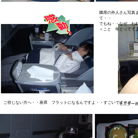
隣席の外人さん写真
て・・
でもね・・なぜ わ
＜こと 年とってて
ご存じない方へ・・座席 フラットになるんですよ・・すごいです＠＠
モニター