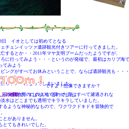
1.6 ７泊8日 イオとしては初めてとなる
チェチェンイッツァ遺跡観光付きツアーに行ってきました。
が滅亡するとか・・2011年マヤ文明ブームだったようですが、
ころに行ってみよう・・・というのが発端で、最初はカリブ海
ってみよう
イビングがすべてお休みということで、ならば遺跡観光も・・
セノーテも・・
欲張りツアーになってしまいました。
ですよ！想像できますか？
。石灰岩地層のこの土地で降った雨はすべて濾過されな
以上の感動
で、すばらいいものでした。
の淡水はどこまでも透明でキラキラしていました。
するような神秘的なもので、ワクワクドキドキ冒険的で
す。
ことがありません。
もとてもきれいでした。