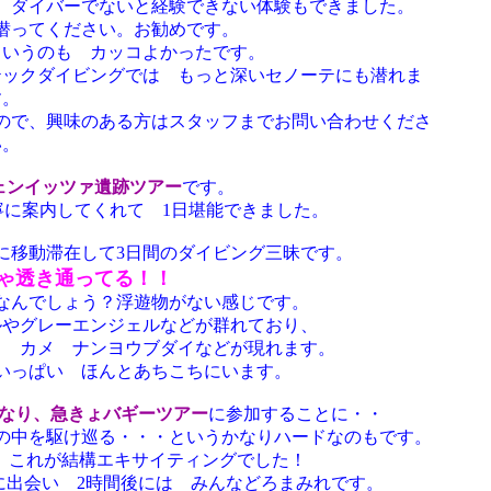
、ダイバーでないと経験できない体験もできました。
潜ってください。お勧めです。
というのも カッコよかったです。
テックダイビングでは もっと深いセノーテにも潜れま
す。
なので、興味のある方はスタッフまでお問い合わせくださ
い。
ェンイッツァ遺跡ツアー
です。
寧に案内してくれて 1日堪能できました。
に移動滞在して3日間のダイビング三昧です。
ゃ透き通ってる！！
なんでしょう？浮遊物がない感じです。
ルやグレーエンジェルなどが群れており、
イ カメ ナンヨウブダイなどが現れます。
いっぱい ほんとあちこちにいます。
となり、急きょバギーツアー
に参加することに・・
の中を駆け巡る・・・というかなりハードなのもです。
、これが結構エキサイティングでした！
に出会い 2時間後には みんなどろまみれです。