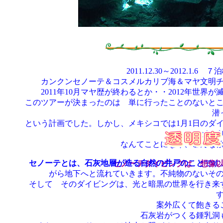
2011.12.30～2012.
カンクンセノーテ＆コスメルカリブ海＆マヤ文明
2011年10月マヤ歴が終わるとか・・2012年世界
このツアーが決まったのは 単に行ったことのないと
潜
という計画でした。しかし、メキシコでは1月1日のダ
ならば
なんてことになり、こんな
セノーテとは、石灰地層が造る自然の井戸のこと
です
セノーテダイビングは 想像
がら地下へと流れていきます。不純物のないそ
そして そのダイビングは、光と暗黒の世界を行き来
案外広くて飽きる
石灰岩がつくる鍾乳洞