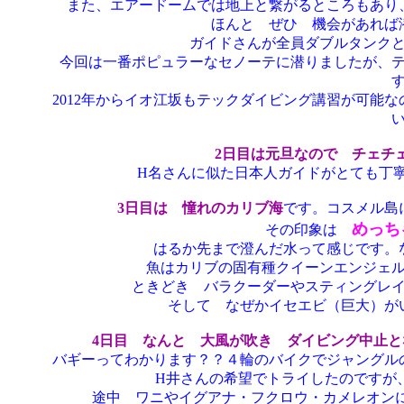
また、エアードームでは地上と繋がるところもあり
ほんと ぜひ 機会があれば
ガイドさんが全員ダブルタンク
今回は一番ポピュラーなセノーテに潜りましたが、
2012年からイオ江坂もテックダイビング講習が可能
2日目は元旦なので チェチ
H名さんに似た日本人ガイドがとても丁
3日目は 憧れのカリブ海
です。コスメル島
めっち
その印象は
はるか先まで澄んだ水って感じです。
魚はカリブの固有種クイーンエンジェ
ときどき バラクーダーやスティングレ
そして なぜかイセエビ（巨大）が
4日目 なんと 大風が吹き ダイビング中止
バギーってわかります？？４輪のバイクでジャングル
H井さんの希望でトライしたのですが
途中 ワニやイグアナ・フクロウ・カメレオン