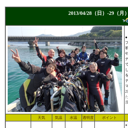
2013/04/28（日）-
天気
気温
水温
透明度
ポイント