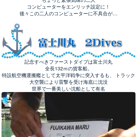
コンピューターをエンリッチ設定に！
後々この二人のコンピューターに不具合が…
記念すべきファーストダイブは富士川丸
全長132ｍの貨客船。
特設航空機運搬艦として太平洋戦争に突入するも、 トラック
大空襲により雷撃を受け海底に沈没
世界で一番美しい沈船として有名