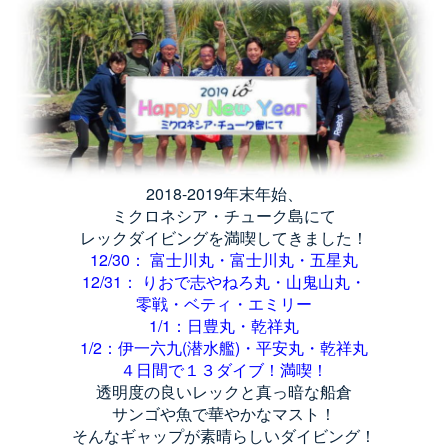
2018-2019年末年始、
ミクロネシア・チューク島にて
レックダイビングを満喫してきました！
12/30： 富士川丸・富士川丸・五星丸
12/31： りおで志やねろ丸・山鬼山丸・
零戦・ベティ・エミリー
1/1：日豊丸・乾祥丸
1/2：伊一六九(潜水艦)・平安丸・乾祥丸
４日間で１３ダイブ！満喫！
透明度の良いレックと真っ暗な船倉
サンゴや魚で華やかなマスト！
そんなギャップが素晴らしいダイビング！