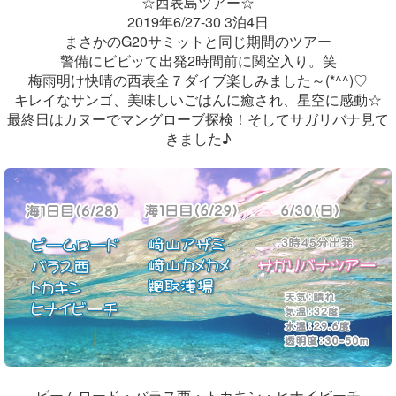
☆西表島ツアー☆
2019年6/27-30 3泊4日
まさかのG20サミットと同じ期間のツアー
警備にビビッて出発2時間前に関空入り。笑
梅雨明け快晴の西表全７ダイブ楽しみました～(*^^)♡
キレイなサンゴ、美味しいごはんに癒され、星空に感動☆
最終日はカヌーでマングローブ探検！そしてサガリバナ見て
きました♪
ビームロード・バラス西・トカキン・ヒナイビーチ