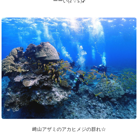
ーーい(≧▽≦)♪
﨑山アザミのアカヒメジの群れ☆