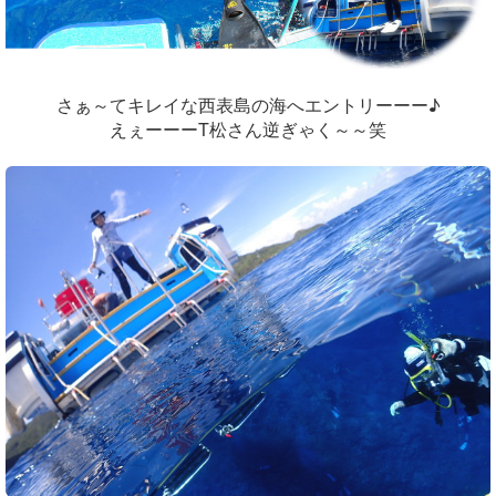
さぁ～てキレイな西表島の海へエントリーーー♪
えぇーーーT松さん逆ぎゃく～～笑