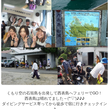
くもり空の石垣島を出発して西表島へフェリーでGO！
西表島は晴れてました～(*'▽')♪♪♪
ダイビングサービス寄ってから徒歩で宿に行きチェックイン
♪