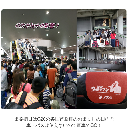
出発初日はG20の各国首脳達のお出ましの日(*_*;
車・バスは使えないので電車でGO！