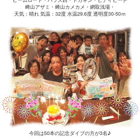
﨑山アザミ・﨑山カメカメ・網取浅場・
天気：晴れ 気温：32度 水温29.6度 透明度30-50ｍ
今回は50本の記念ダイブの方が3名♪