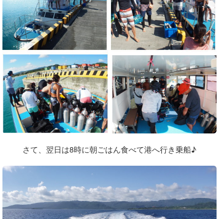
さて、翌日は8時に朝ごはん食べて港へ行き乗船♪