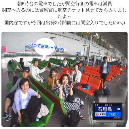
朝6時台の電車でしたが関空行きの電車は満員
関空へ入るのには警察官に航空チケット見せてから入りまし
たよ～
国内線ですが今回は出発2時間前には関空入りでした(/ω＼)