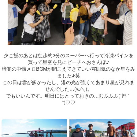
夕ご飯のあとは徒歩約2分のスーパーへ行って冷凍パインを
買って星空を見にビーチへおさんぽ♪
暗闇の中懐メロBGMが聞こえてきていい雰囲気のなか星をみ
ました♪笑
この日は雲が多かったし、港の光が強くてあまり星が見れま
せんでした…(/ω＼)。
でもいいんです。明日にはとっておきの…むふふふ(´艸｀
*)♡♡