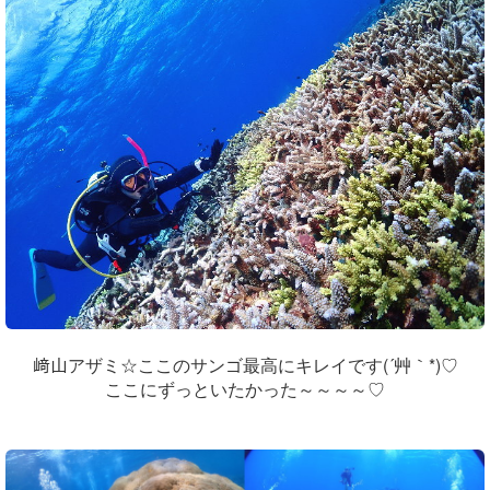
﨑山アザミ☆ここのサンゴ最高にキレイです(´艸｀*)♡
ここにずっといたかった～～～～♡