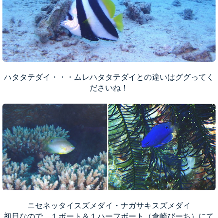
ハタタテダイ・・・ムレハタタテダイとの違いはググってく
ださいね！
ニセネッタイスズメダイ・ナガサキスズメダイ
初日なので、１ボート＆１ハーフボート（倉崎びーち）にて