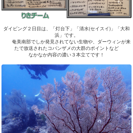
ダイビング２日目は、「灯台下」「清水(セイスイ)」「大和
浜」です。
奄美南部でしか発見されてない生物や、ダーウィンが来
たで放送されたコバンザメの大群のポイントなど
なかなか内容の濃い３本立てです！