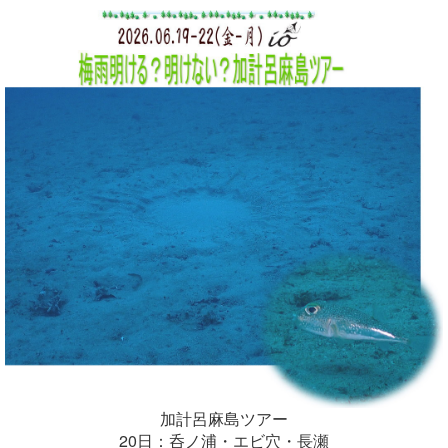
加計呂麻島ツアー
20日：呑ノ浦・エビ穴・長瀬