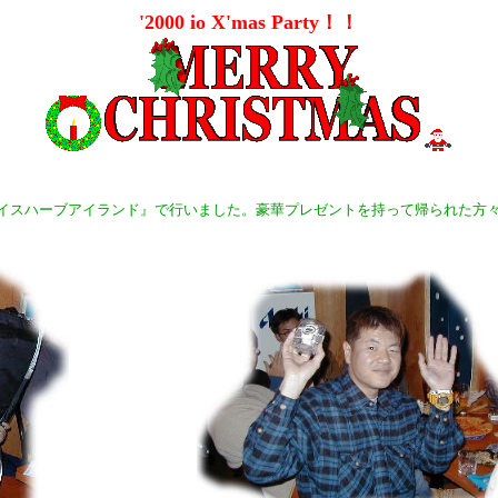
'2000
io
X'mas Party！！
理の『スパイスハーブアイランド』で行いました。豪華プレゼントを持って帰られた