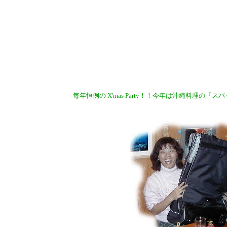
毎年恒例の X'mas Party！！今年は沖縄料