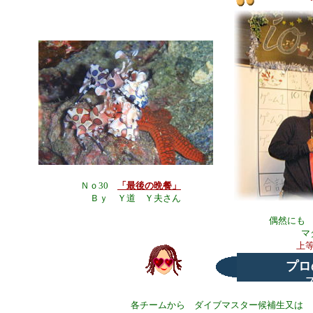
Ｎｏ30
「最後の晩餐」
Ｂｙ Ｙ道 Ｙ夫さん
偶然にも
マ
上
プロ
各チームから ダイブマスター候補生又は 