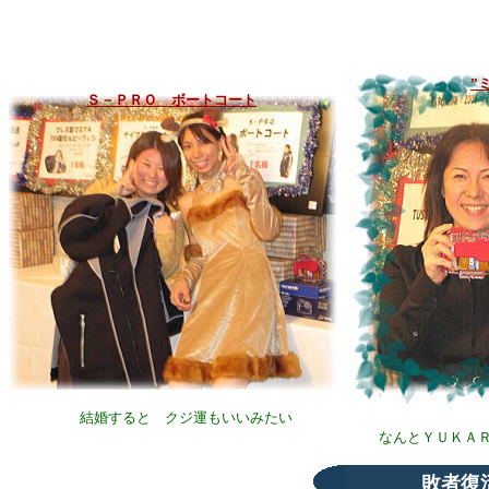
”
Ｓ－ＰＲＯ ボートコート
結婚すると クジ運もいいみたい
なんとＹＵＫＡ
敗者復