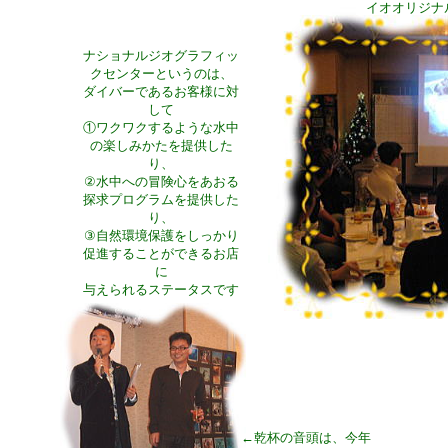
イオオリジナ
ナショナルジオグラフィッ
クセンターというのは、
ダイバーであるお客様に対
して
①ワクワクするような水中
の楽しみかたを提供した
り、
②水中への冒険心をあおる
探求プログラムを提供した
り、
③自然環境保護をしっかり
促進することができるお店
に
与えられるステータスです
只今 関西で２軒です！
←乾杯の音頭は、今年