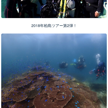
2018年柏島ツアー第2弾！