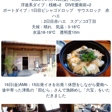
浮遊系ダイブ：桟橋×2 DIVE愛南前×2
ボートダイブ：1日目ビシャゴドロップ サウスロック 赤
ハエ
：2日目赤ハエ スグソコ3丁目
天候：晴れ 気温：3-18℃
水温18-19℃ 透明度10m
16日(金)AM6：15出発イオを出発！休憩をしながら愛南へ
途中寄った津島の「田むら」さんで漁師めし「六宝」をいた
だきました