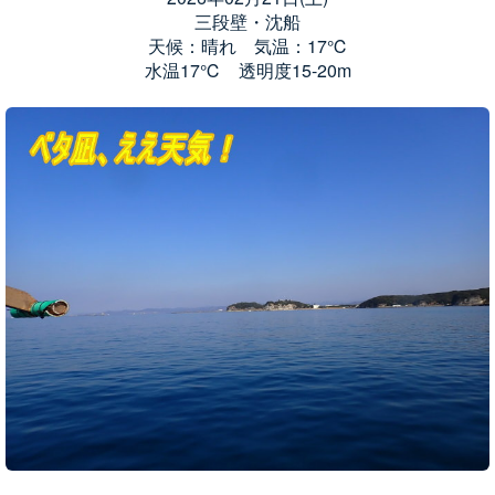
三段壁・沈船
天候：晴れ 気温：17℃
水温17℃ 透明度15-20m